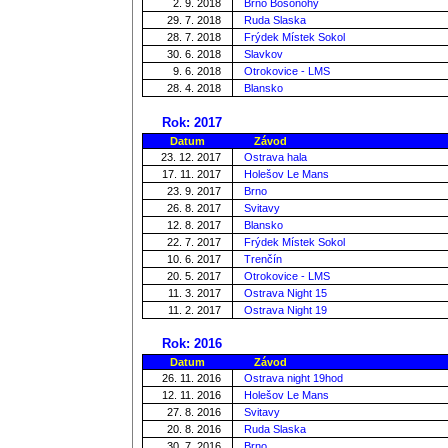
2. 9. 2018
Brno Bosonohy
29. 7. 2018
Ruda Slaska
28. 7. 2018
Frýdek Místek Sokol
30. 6. 2018
Slavkov
9. 6. 2018
Otrokovice - LMS
28. 4. 2018
Blansko
Rok: 2017
Datum
Závod
23. 12. 2017
Ostrava hala
17. 11. 2017
Holešov Le Mans
23. 9. 2017
Brno
26. 8. 2017
Svitavy
12. 8. 2017
Blansko
22. 7. 2017
Frýdek Místek Sokol
10. 6. 2017
Trenčín
20. 5. 2017
Otrokovice - LMS
11. 3. 2017
Ostrava Night 15
11. 2. 2017
Ostrava Night 19
Rok: 2016
Datum
Závod
26. 11. 2016
Ostrava night 19hod
12. 11. 2016
Holešov Le Mans
27. 8. 2016
Svitavy
20. 8. 2016
Ruda Slaska
30. 7. 2016
Brno