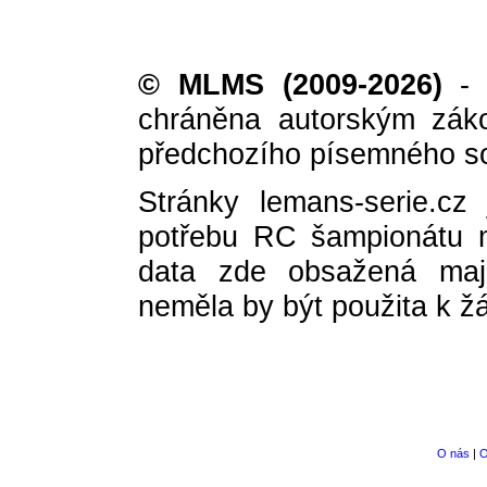
© MLMS (2009-2026)
- i
chráněna autorským zák
předchozího písemného so
Stránky lemans-serie.cz
potřebu RC šampionátu 
data zde obsažená mají
neměla by být použita k 
O nás
|
O