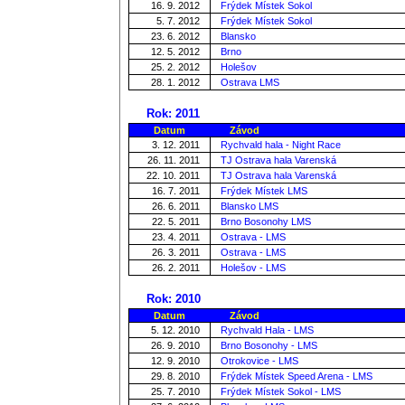
16. 9. 2012
Frýdek Místek Sokol
5. 7. 2012
Frýdek Místek Sokol
23. 6. 2012
Blansko
12. 5. 2012
Brno
25. 2. 2012
Holešov
28. 1. 2012
Ostrava LMS
Rok: 2011
Datum
Závod
3. 12. 2011
Rychvald hala - Night Race
26. 11. 2011
TJ Ostrava hala Varenská
22. 10. 2011
TJ Ostrava hala Varenská
16. 7. 2011
Frýdek Místek LMS
26. 6. 2011
Blansko LMS
22. 5. 2011
Brno Bosonohy LMS
23. 4. 2011
Ostrava - LMS
26. 3. 2011
Ostrava - LMS
26. 2. 2011
Holešov - LMS
Rok: 2010
Datum
Závod
5. 12. 2010
Rychvald Hala - LMS
26. 9. 2010
Brno Bosonohy - LMS
12. 9. 2010
Otrokovice - LMS
29. 8. 2010
Frýdek Místek Speed Arena - LMS
25. 7. 2010
Frýdek Místek Sokol - LMS