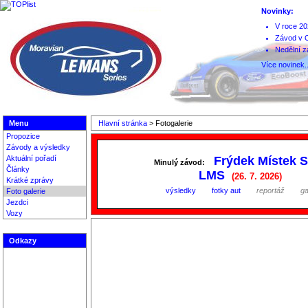
Novinky:
V roce 20
Závod v O
Nedělní z
Více novinek..
Menu
Hlavní stránka
>
Fotogalerie
Propozice
Závody a výsledky
Aktuální pořadí
Frýdek Místek S
Minulý závod:
Články
LMS
(26. 7. 2026)
Krátké zprávy
výsledky
fotky aut
reportáž
ga
Foto galerie
Jezdci
Vozy
Odkazy