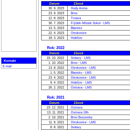
Datum
Závod
30. 9. 2023
Hudy Arena
23. 9. 2023
Brno
12. 8. 2023
Trnava
30. 7. 2023
Frýdek-Místek Sokol - LMS
13. 5. 2023
Blansko
22. 4. 2023
Otrokovice
18. 3. 2023
Holešov
Rok: 2022
Datum
Závod
15. 10. 2022
Svitavy - LMS
Kontakt
1. 10. 2022
Brno - LMS
E-mail
13. 8. 2022
Otrokovice - LMS
1. 5. 2022
Blansko - LMS
23. 4. 2022
Otrokovice - LMS
9. 4. 2022
Holešov - LMS
26. 2. 2022
Ostrava - LMS
Rok: 2021
Datum
Závod
23. 12. 2021
Ostrava
13. 11. 2021
Ostrava 18h
2. 10. 2021
Brno Bosonohy
11. 9. 2021
Otrokovice - LMS
8. 8. 2021
Svitavy