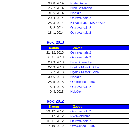
30. 8. 2014
Ruda Slaska
26. 7. 2014
Brno Bosonohy
31. 5. 2014
Blansko
20. 4. 2014
Ostrava hala 2
23. 3. 2014
Bílovec hala - MSP 2WD
8. 2. 2014
Ostrava hala 2
18. 1. 2014
Ostrava hala 2
Rok: 2013
Datum
Závod
21. 12. 2013
Ostrava hala 2
30. 11. 2013
Ostrava hala 2
28. 9. 2013
Brno Bosonohy
22. 9. 2013
Frýdek Místek Sokol
6. 7. 2013
Frýdek Místek Sokol
30. 6. 2013
Blansko
25. 5. 2013
Otrokovice - LMS
13. 4. 2013
Ostrava hala 2
9. 3. 2013
Holešov
Rok: 2012
Datum
Závod
23. 12. 2012
Ostrava hala 2
1. 12. 2012
Rychvald hala
10. 11. 2012
Ostrava hala 2
7. 10. 2012
Otrokovice - LMS