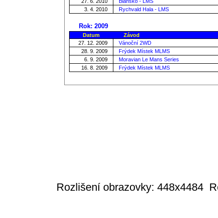
27. 6. 2010
Blansko - LMS
3. 4. 2010
Rychvald Hala - LMS
Rok: 2009
Datum
Závod
27. 12. 2009
Vánoční 2WD
28. 9. 2009
Frýdek Místek MLMS
6. 9. 2009
Moravian Le Mans Series
16. 8. 2009
Frýdek Místek MLMS
Rozlišení obrazovky: 448x4484
R