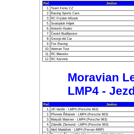
Poř.
Jméno
1.
Team Fenix CZ
2.
Racing Sports Cars
3.
RC Frýdek-Místek
5.
Svatopluk Hájek
6.
Antonín Hudec
7.
České Budějovice
8.
Georgi old Car
9.
Fox Racing
10.
Veteran Tour
11.
RC Blansko
12.
RC Karviná
Moravian Le
LMP4 - Jezd
Poř.
Jméno
1.
Jiří Vaněk - LMP4 (Porsche 963)
2.
Přemek Řihánek - LMP4 (Porsche 963)
3.
Matyáš Maixner - LMP4 (Porsche 963)
4.
Zdeněk Zikmund - LMP4 (Porsche 963)
5.
Aleš Matiášek - LMP4 (Ferrari 499P)