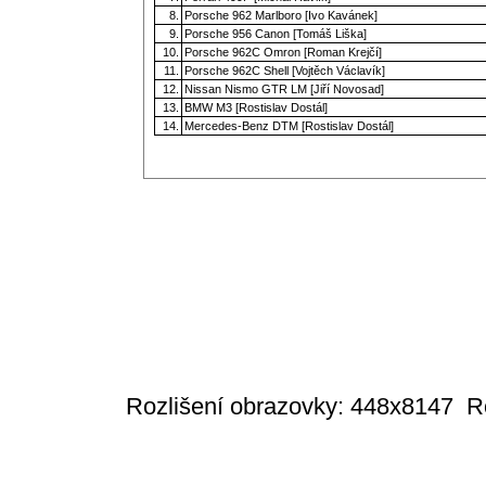
8.
Porsche 962 Marlboro [Ivo Kavánek]
9.
Porsche 956 Canon [Tomáš Liška]
10.
Porsche 962C Omron [Roman Krejčí]
11.
Porsche 962C Shell [Vojtěch Václavík]
12.
Nissan Nismo GTR LM [Jiří Novosad]
13.
BMW M3 [Rostislav Dostál]
14.
Mercedes-Benz DTM [Rostislav Dostál]
Rozlišení obrazovky: 448x8147
R