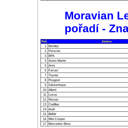
Moravian Le
pořadí - Zn
Poř.
Jméno
1.
Bentley
2.
Porsche
3.
BPA
4.
Aston Martin
5.
Ares
6.
Ferrari
7.
Toyota
8.
Peugeot
9.
Glickenhaus
10.
Allard
11.
Lexus
12.
Nissan
13.
Cadillac
14.
Audi
15.
BMW
16.
Mini Cooper
17.
Mercedes-Benz