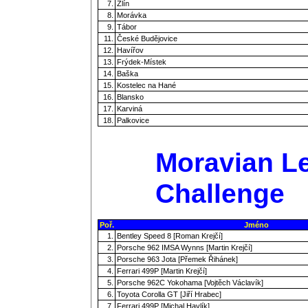
7.
Zlín
8.
Morávka
9.
Tábor
11.
České Budějovice
12.
Havířov
13.
Frýdek-Místek
14.
Baška
15.
Kostelec na Hané
16.
Blansko
17.
Karviná
18.
Palkovice
Moravian Le
Challenge
Poř.
Jméno
1.
Bentley Speed 8 [Roman Krejčí]
2.
Porsche 962 IMSA Wynns [Martin Krejčí]
3.
Porsche 963 Jota [Přemek Řihánek]
4.
Ferrari 499P [Martin Krejčí]
5.
Porsche 962C Yokohama [Vojtěch Václavík]
6.
Toyota Corolla GT [Jiří Hrabec]
7.
Ferrari 499P [Michal Havlík]