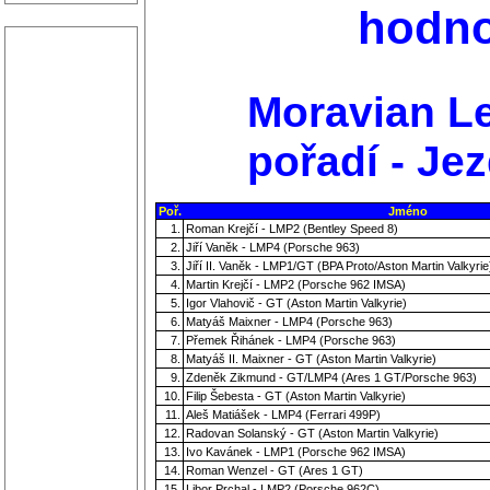
hodno
Moravian Le
pořadí - Jez
Poř.
Jméno
1.
Roman Krejčí - LMP2 (Bentley Speed 8)
2.
Jiří Vaněk - LMP4 (Porsche 963)
3.
Jiří II. Vaněk - LMP1/GT (BPA Proto/Aston Martin Valkyrie
4.
Martin Krejčí - LMP2 (Porsche 962 IMSA)
5.
Igor Vlahovič - GT (Aston Martin Valkyrie)
6.
Matyáš Maixner - LMP4 (Porsche 963)
7.
Přemek Řihánek - LMP4 (Porsche 963)
8.
Matyáš II. Maixner - GT (Aston Martin Valkyrie)
9.
Zdeněk Zikmund - GT/LMP4 (Ares 1 GT/Porsche 963)
10.
Filip Šebesta - GT (Aston Martin Valkyrie)
11.
Aleš Matiášek - LMP4 (Ferrari 499P)
12.
Radovan Solanský - GT (Aston Martin Valkyrie)
13.
Ivo Kavánek - LMP1 (Porsche 962 IMSA)
14.
Roman Wenzel - GT (Ares 1 GT)
15.
Libor Prchal - LMP2 (Porsche 962C)