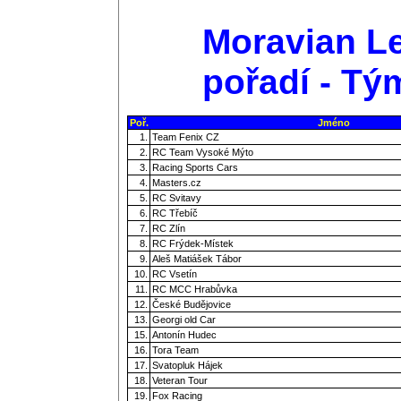
Moravian Le
pořadí - Tý
Poř.
Jméno
1.
Team Fenix CZ
2.
RC Team Vysoké Mýto
3.
Racing Sports Cars
4.
Masters.cz
5.
RC Svitavy
6.
RC Třebíč
7.
RC Zlín
8.
RC Frýdek-Místek
9.
Aleš Matiášek Tábor
10.
RC Vsetín
11.
RC MCC Hrabůvka
12.
České Budějovice
13.
Georgi old Car
15.
Antonín Hudec
16.
Tora Team
17.
Svatopluk Hájek
18.
Veteran Tour
19.
Fox Racing