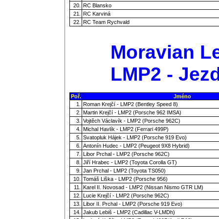
20.
RC Blansko
21.
RC Karviná
22.
RC Team Rychvald
Moravian Le
LMP2 - Jezd
Poř.
Jméno
1.
Roman Krejčí - LMP2 (Bentley Speed 8)
2.
Martin Krejčí - LMP2 (Porsche 962 IMSA)
3.
Vojtěch Václavík - LMP2 (Porsche 962C)
4.
Michal Havlík - LMP2 (Ferrari 499P)
5.
Svatopluk Hájek - LMP2 (Porsche 919 Evo)
6.
Antonín Hudec - LMP2 (Peugeot 9X8 Hybrid)
7.
Libor Prchal - LMP2 (Porsche 962C)
8.
Jiří Hrabec - LMP2 (Toyota Corolla GT)
9.
Jan Prchal - LMP2 (Toyota TS050)
10.
Tomáš Liška - LMP2 (Porsche 956)
11.
Karel II. Novosad - LMP2 (Nissan Nismo GTR LM)
12.
Lucie Krejčí - LMP2 (Porsche 962C)
13.
Libor II. Prchal - LMP2 (Porsche 919 Evo)
14.
Jakub Lebiš - LMP2 (Cadillac V-LMDh)