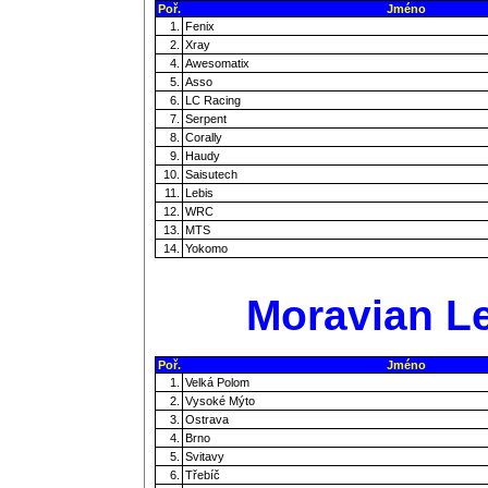
Poř.
Jméno
1.
Fenix
2.
Xray
4.
Awesomatix
5.
Asso
6.
LC Racing
7.
Serpent
8.
Corally
9.
Haudy
10.
Saisutech
11.
Lebis
12.
WRC
13.
MTS
14.
Yokomo
Moravian Le
Poř.
Jméno
1.
Velká Polom
2.
Vysoké Mýto
3.
Ostrava
4.
Brno
5.
Svitavy
6.
Třebíč