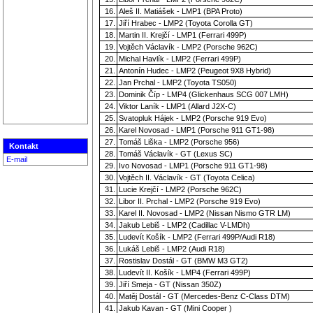
16.
Aleš II. Matiášek - LMP1 (BPA Proto)
17.
Jiří Hrabec - LMP2 (Toyota Corolla GT)
18.
Martin II. Krejčí - LMP1 (Ferrari 499P)
19.
Vojtěch Václavík - LMP2 (Porsche 962C)
20.
Michal Havlík - LMP2 (Ferrari 499P)
21.
Antonín Hudec - LMP2 (Peugeot 9X8 Hybrid)
22.
Jan Prchal - LMP2 (Toyota TS050)
23.
Dominik Číp - LMP4 (Glickenhaus SCG 007 LMH)
24.
Viktor Laník - LMP1 (Allard J2X-C)
25.
Svatopluk Hájek - LMP2 (Porsche 919 Evo)
26.
Karel Novosad - LMP1 (Porsche 911 GT1-98)
27.
Tomáš Liška - LMP2 (Porsche 956)
Kontakt
28.
Tomáš Václavík - GT (Lexus SC)
E-mail
29.
Ivo Novosad - LMP1 (Porsche 911 GT1-98)
30.
Vojtěch II. Václavík - GT (Toyota Celica)
31.
Lucie Krejčí - LMP2 (Porsche 962C)
32.
Libor II. Prchal - LMP2 (Porsche 919 Evo)
33.
Karel II. Novosad - LMP2 (Nissan Nismo GTR LM)
34.
Jakub Lebiš - LMP2 (Cadillac V-LMDh)
35.
Ludevít Košík - LMP2 (Ferrari 499P/Audi R18)
36.
Lukáš Lebiš - LMP2 (Audi R18)
37.
Rostislav Dostál - GT (BMW M3 GT2)
38.
Ludevít II. Košík - LMP4 (Ferrari 499P)
39.
Jiří Smeja - GT (Nissan 350Z)
40.
Matěj Dostál - GT (Mercedes-Benz C-Class DTM)
41.
Jakub Kavan - GT (Mini Cooper )