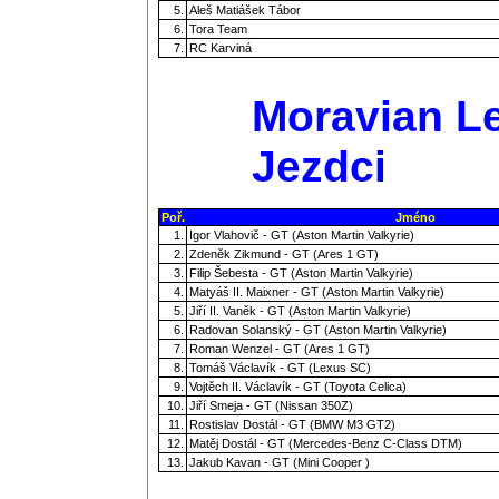
5.
Aleš Matiášek Tábor
6.
Tora Team
7.
RC Karviná
Moravian Le
Jezdci
Poř.
Jméno
1.
Igor Vlahovič - GT (Aston Martin Valkyrie)
2.
Zdeněk Zikmund - GT (Ares 1 GT)
3.
Filip Šebesta - GT (Aston Martin Valkyrie)
4.
Matyáš II. Maixner - GT (Aston Martin Valkyrie)
5.
Jiří II. Vaněk - GT (Aston Martin Valkyrie)
6.
Radovan Solanský - GT (Aston Martin Valkyrie)
7.
Roman Wenzel - GT (Ares 1 GT)
8.
Tomáš Václavík - GT (Lexus SC)
9.
Vojtěch II. Václavík - GT (Toyota Celica)
10.
Jiří Smeja - GT (Nissan 350Z)
11.
Rostislav Dostál - GT (BMW M3 GT2)
12.
Matěj Dostál - GT (Mercedes-Benz C-Class DTM)
13.
Jakub Kavan - GT (Mini Cooper )