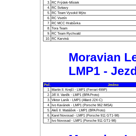
3.
RC Frýdek-Místek
4.
RC Svitavy
5.
RC Team Vysoké Mýto
6.
RC Vsetín
7.
RC MCC Hrabůvka
8.
Tora Team
9.
RC Team Rychvald
10.
RC Karviná
Moravian Le
LMP1 - Jezd
Poř.
Jméno
1.
Martin II. Krejčí - LMP1 (Ferrari 499P)
2.
Jiří II. Vaněk - LMP1 (BPA Proto)
3.
Viktor Laník - LMP1 (Allard J2X-C)
4.
Ivo Kavánek - LMP1 (Porsche 962 IMSA)
5.
Aleš II. Matiášek - LMP1 (BPA Proto)
6.
Karel Novosad - LMP1 (Porsche 911 GT1-98)
7.
Ivo Novosad - LMP1 (Porsche 911 GT1-98)