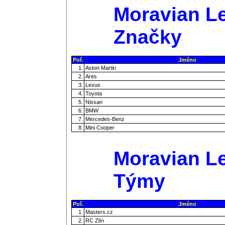
Moravian Le
Značky
Poř.
Jméno
1.
Aston Martin
2.
Ares
3.
Lexus
4.
Toyota
5.
Nissan
6.
BMW
7.
Mercedes-Benz
8.
Mini Cooper
Moravian Le
Týmy
Poř.
Jméno
1.
Masters.cz
2.
RC Zlín