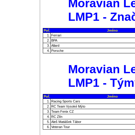
Moravian Le
LMP1 - Zna
Poř.
Jméno
1.
Ferrari
2.
BPA
3.
Allard
4.
Porsche
Moravian Le
LMP1 - Tým
Poř.
Jméno
1.
Racing Sports Cars
2.
RC Team Vysoké Mýto
3.
Team Fenix CZ
4.
RC Zlín
5.
Aleš Matiášek Tábor
6.
Veteran Tour