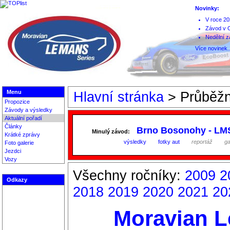
Novinky:
V roce 20
Závod v O
Nedělní z
Více novinek..
Menu
Hlavní stránka
>
Průběžn
Propozice
Závody a výsledky
Aktuální pořadí
Články
Brno Bosonohy - LM
Minulý závod:
Krátké zprávy
výsledky
fotky aut
reportáž
ga
Foto galerie
Jezdci
Vozy
Všechny ročníky:
2009
2
Odkazy
2018
2019
2020
2021
20
Moravian L