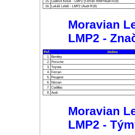
15.
Ludevít Košík - LMP2 (Ferrari 499P/Audi R18)
16.
Lukáš Lebiš - LMP2 (Audi R18)
Moravian Le
LMP2 - Zna
Poř.
Jméno
1.
Bentley
2.
Porsche
3.
Toyota
4.
Ferrari
5.
Peugeot
6.
Nissan
7.
Cadillac
8.
Audi
Moravian Le
LMP2 - Tým