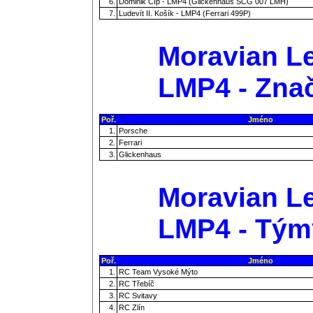
6.
Dominik Číp - LMP4 (Glickenhaus SCG 007 LMH)
7.
Ludevít II. Košík - LMP4 (Ferrari 499P)
Moravian Le
LMP4 - Zna
Poř.
Jméno
1.
Porsche
2.
Ferrari
3.
Glickenhaus
Moravian Le
LMP4 - Tým
Poř.
Jméno
1.
RC Team Vysoké Mýto
2.
RC Třebíč
3.
RC Svitavy
4.
RC Zlín