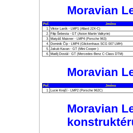
Moravian Le
Poř.
Jméno
1.
Viktor Laník - LMP1 (Allard J2X-C)
2.
Filip Šebesta - GT (Aston Martin Valkyrie)
3.
Matyáš Maixner - LMP4 (Porsche 963)
4.
Dominik Číp - LMP4 (Glickenhaus SCG 007 LMH)
5.
Jakub Kavan - GT (Mini Cooper )
6.
Matěj Dostál - GT (Mercedes-Benz C-Class DTM)
Moravian Le
Poř.
Jméno
1.
Lucie Krejčí - LMP2 (Porsche 962C)
Moravian Le
konstruktér