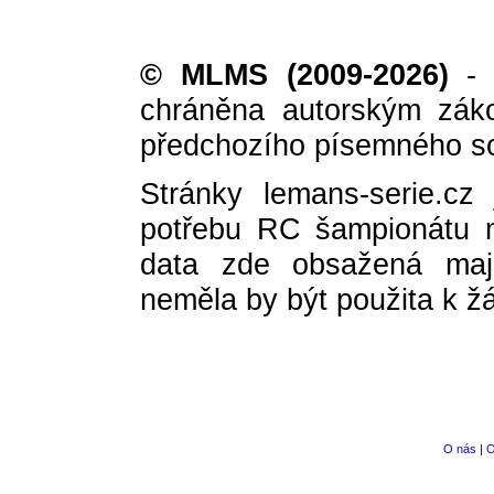
© MLMS (2009-2026)
- i
chráněna autorským zák
předchozího písemného so
Stránky lemans-serie.cz
potřebu RC šampionátu 
data zde obsažená mají
neměla by být použita k 
O nás
|
O