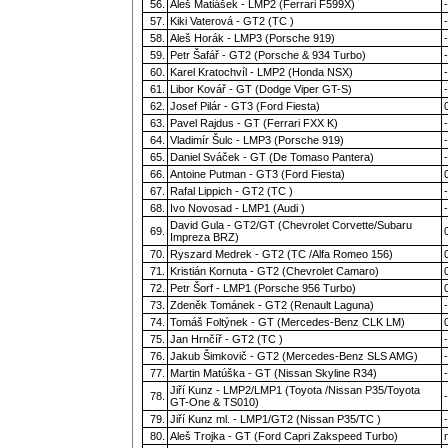
56.
Aleš Matiášek - LMP2 (Ferrari F599X)
-
57.
Kiki Vaterová - GT2 (TC )
-
58.
Aleš Horák - LMP3 (Porsche 919)
-
59.
Petr Šafář - GT2 (Porsche & 934 Turbo)
-
60.
Karel Kratochvíl - LMP2 (Honda NSX)
-
61.
Libor Kovář - GT (Dodge Viper GT-S)
-
62.
Josef Pilár - GT3 (Ford Fiesta)
63.
Pavel Rajdus - GT (Ferrari FXX K)
-
64.
Vladimír Šulc - LMP3 (Porsche 919)
-
65.
Daniel Sváček - GT (De Tomaso Pantera)
-
66.
Antoine Putman - GT3 (Ford Fiesta)
67.
Rafal Lippich - GT2 (TC )
-
68.
Ivo Novosad - LMP1 (Audi )
-
David Gula - GT2/GT (Chevrolet Corvette/Subaru
69.
Impreza BRZ)
70.
Ryszard Medrek - GT2 (TC /Alfa Romeo 156)
71.
Kristián Kornuta - GT2 (Chevrolet Camaro)
72.
Petr Šorf - LMP1 (Porsche 956 Turbo)
73.
Zdeněk Tománek - GT2 (Renault Laguna)
-
74.
Tomáš Foltýnek - GT (Mercedes-Benz CLK LM)
75.
Jan Hrnčíř - GT2 (TC )
-
76.
Jakub Šimkovič - GT2 (Mercedes-Benz SLS AMG)
-
77.
Martin Matúška - GT (Nissan Skyline R34)
-
Jiří Kunz - LMP2/LMP1 (Toyota /Nissan P35/Toyota
78.
-
GT-One & TS010)
79.
Jiří Kunz ml. - LMP1/GT2 (Nissan P35/TC )
-
80.
Aleš Trojka - GT (Ford Capri Zakspeed Turbo)