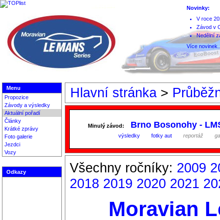
Novinky:
V roce 20
Závod v O
Nedělní z
Více novinek..
Menu
Hlavní stránka
>
Průběžn
Propozice
Závody a výsledky
Aktuální pořadí
Články
Brno Bosonohy - LM
Minulý závod:
Krátké zprávy
výsledky
fotky aut
reportáž
ga
Foto galerie
Jezdci
Vozy
Všechny ročníky:
2009
2
Odkazy
2018
2019
2020
2021
20
Moravian L