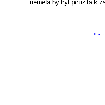
neměla by být použita k 
O nás
|
O