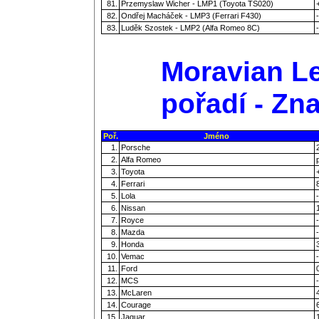
81.
Przemyslaw Wicher - LMP1 (Toyota TS020)
82.
Ondřej Macháček - LMP3 (Ferrari F430)
-
83.
Luděk Szostek - LMP2 (Alfa Romeo 8C)
-
Moravian Le
pořadí - Zn
Poř.
Jméno
1.
Porsche
2.
Alfa Romeo
3.
Toyota
4.
Ferrari
5.
Lola
-
6.
Nissan
7.
Royce
-
8.
Mazda
-
9.
Honda
10.
Vemac
-
11.
Ford
12.
MCS
-
13.
McLaren
14.
Courage
15.
Jaguar