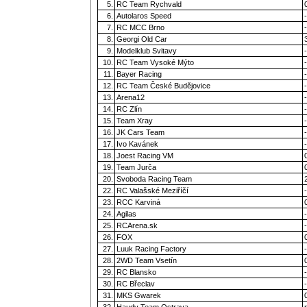
5.
RC Team Rychvald
6.
Autolaros Speed
-
7.
RC MCC Brno
-
8.
Georgi Old Car
9.
Modelklub Svitavy
-
10.
RC Team Vysoké Mýto
-
11.
Bayer Racing
-
12.
RC Team České Budějovice
-
13.
Arena12
-
14.
RC Zlín
-
15.
Team Xray
-
16.
JK Cars Team
-
17.
Ivo Kavánek
-
18.
Joest Racing VM
19.
Team Jurča
20.
Svoboda Racing Team
22.
RC Valašské Meziříčí
-
23.
RCC Karviná
24.
Agilas
-
25.
RCArena.sk
-
26.
FOX
27.
Luuk Racing Factory
-
28.
2WD Team Vsetín
29.
RC Blansko
-
30.
RC Břeclav
-
31.
MKS Gwarek
32.
Haudy Team Ostrava