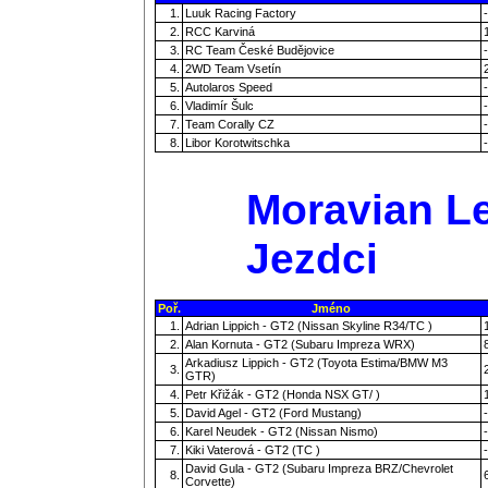
1.
Luuk Racing Factory
-
2.
RCC Karviná
3.
RC Team České Budějovice
-
4.
2WD Team Vsetín
5.
Autolaros Speed
-
6.
Vladimír Šulc
-
7.
Team Corally CZ
-
8.
Libor Korotwitschka
-
Moravian Le
Jezdci
Poř.
Jméno
1.
Adrian Lippich - GT2 (Nissan Skyline R34/TC )
2.
Alan Kornuta - GT2 (Subaru Impreza WRX)
Arkadiusz Lippich - GT2 (Toyota Estima/BMW M3
3.
GTR)
4.
Petr Křižák - GT2 (Honda NSX GT/ )
5.
David Agel - GT2 (Ford Mustang)
-
6.
Karel Neudek - GT2 (Nissan Nismo)
-
7.
Kiki Vaterová - GT2 (TC )
-
David Gula - GT2 (Subaru Impreza BRZ/Chevrolet
8.
Corvette)