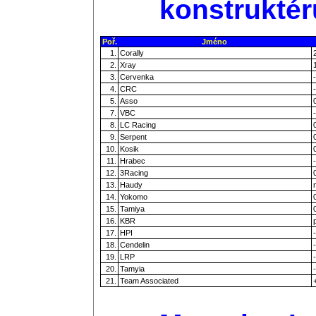
konstruktér
Poř.
Jméno
1.
Corally
2.
Xray
3.
Cervenka
-
4.
CRC
-
5.
Asso
7.
VBC
-
8.
LC Racing
9.
Serpent
10.
Kosik
11.
Hrabec
-
12.
3Racing
13.
Haudy
14.
Yokomo
15.
Tamiya
16.
KBR
17.
HPI
-
18.
Cendelin
-
19.
LRP
-
20.
Tamyia
-
21.
Team Associated