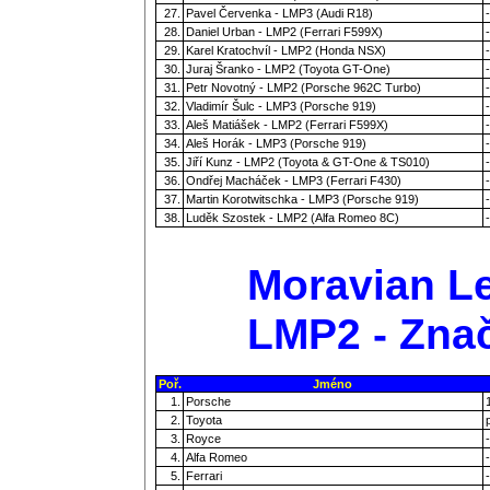
27.
Pavel Červenka - LMP3 (Audi R18)
-
28.
Daniel Urban - LMP2 (Ferrari F599X)
-
29.
Karel Kratochvíl - LMP2 (Honda NSX)
-
30.
Juraj Šranko - LMP2 (Toyota GT-One)
-
31.
Petr Novotný - LMP2 (Porsche 962C Turbo)
-
32.
Vladimír Šulc - LMP3 (Porsche 919)
-
33.
Aleš Matiášek - LMP2 (Ferrari F599X)
-
34.
Aleš Horák - LMP3 (Porsche 919)
-
35.
Jiří Kunz - LMP2 (Toyota & GT-One & TS010)
-
36.
Ondřej Macháček - LMP3 (Ferrari F430)
-
37.
Martin Korotwitschka - LMP3 (Porsche 919)
-
38.
Luděk Szostek - LMP2 (Alfa Romeo 8C)
-
Moravian Le
LMP2 - Zna
Poř.
Jméno
1.
Porsche
2.
Toyota
3.
Royce
-
4.
Alfa Romeo
-
5.
Ferrari
-