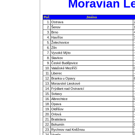
Moravian Le
Poř.
Jméno
1.
Ostrava
2.
Šenov
3.
Brno
4.
Havířov
5.
Želechovice
-
6.
Zlín
-
7.
Vysoké Mýto
-
8.
Slavkov
-
9.
České Budějovice
-
10.
Valašské Meziříčí
11.
Liberec
-
12.
Branka u Opavy
13.
Moravské Lieskové
-
14.
Frýdlant nad Ostravicí
-
15.
Svitavy
-
16.
Albrechtice
18.
Opava
-
19.
Oldřišov
20.
Orlová
-
21.
Bratislava
-
22.
Bohumín
23.
Rychnov nad Kněžnou
-
24.
Vsetín