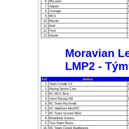
6.
McLaren
7.
Jaguar
8.
Courage
9.
MCS
-
10.
Mazda
-
11.
Audi
-
12.
Ford
-
13.
Honda
-
Moravian Le
LMP2 - Tým
Poř.
Jméno
1.
Team Corally CZ
2.
Racing Sports Cars
3.
RC MCC Brno
-
4.
Joest Racing VM
5.
RC Team Rychvald
-
6.
RC Valašské Meziříčí
-
7.
RC Team Vysoké Mýto
-
8.
Modelklub Svitavy
-
9.
Tora Team Šenov
10.
RC Team České Budějovice
-