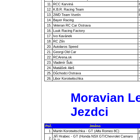
11.
RCC Karviná
12.
K.B.R. Racing Team
13.
2WD Team Vsetín
14.
Bayer Racing
-
15.
Veteran RC Car Ostrava
-
16.
Luuk Racing Factory
-
17.
Ivo Kavánek
-
18.
RC Zlín
-
20.
Autolaros Speed
-
21.
Georgi Old Car
-
22.
RCArena.sk
-
23.
Vladimír Šulc
-
24.
Matiášek Aleš
-
25.
Důchodci Ostrava
-
26.
Libor Korotwitschka
-
Moravian Le
Jezdci
Poř.
Jméno
1.
Martin Korotwitschka - GT (Alfa Romeo 8C)
Jiří Hrabec - GT (Honda NSX GT/Chevrolet Camaro
2.
ZL1)