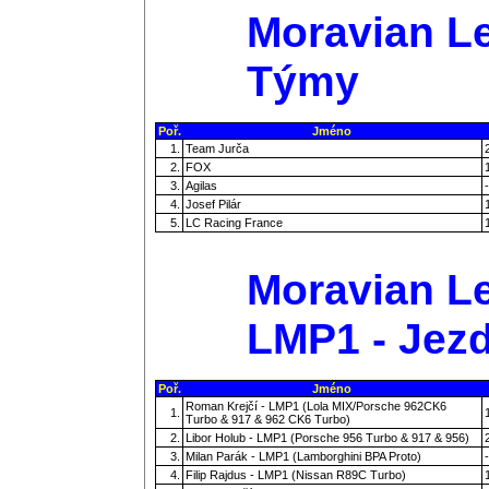
Moravian Le
Týmy
Poř.
Jméno
1.
Team Jurča
2.
FOX
3.
Agilas
-
4.
Josef Pilár
5.
LC Racing France
Moravian Le
LMP1 - Jezd
Poř.
Jméno
Roman Krejčí - LMP1 (Lola MIX/Porsche 962CK6
1.
Turbo & 917 & 962 CK6 Turbo)
2.
Libor Holub - LMP1 (Porsche 956 Turbo & 917 & 956)
3.
Milan Parák - LMP1 (Lamborghini BPA Proto)
-
4.
Filip Rajdus - LMP1 (Nissan R89C Turbo)