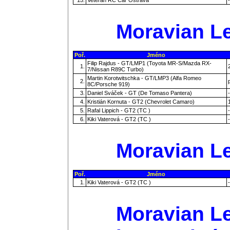
Moravian Le
Poř.
Jméno
Filip Rajdus - GT/LMP1 (Toyota MR-S/Mazda RX-
1.
7/Nissan R89C Turbo)
Martin Korotwitschka - GT/LMP3 (Alfa Romeo
2.
8C/Porsche 919)
3.
Daniel Sváček - GT (De Tomaso Pantera)
-
4.
Kristián Kornuta - GT2 (Chevrolet Camaro)
5.
Rafal Lippich - GT2 (TC )
-
6.
Kiki Vaterová - GT2 (TC )
-
Moravian Le
Poř.
Jméno
1.
Kiki Vaterová - GT2 (TC )
-
Moravian Le