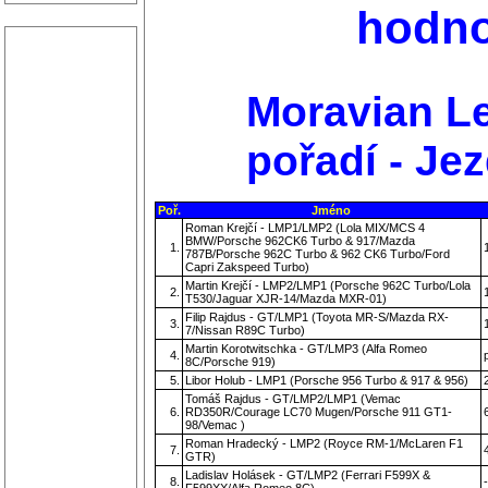
hodno
Moravian Le
pořadí - Jez
Poř.
Jméno
Roman Krejčí - LMP1/LMP2 (Lola MIX/MCS 4
BMW/Porsche 962CK6 Turbo & 917/Mazda
1.
787B/Porsche 962C Turbo & 962 CK6 Turbo/Ford
Capri Zakspeed Turbo)
Martin Krejčí - LMP2/LMP1 (Porsche 962C Turbo/Lola
2.
T530/Jaguar XJR-14/Mazda MXR-01)
Filip Rajdus - GT/LMP1 (Toyota MR-S/Mazda RX-
3.
7/Nissan R89C Turbo)
Martin Korotwitschka - GT/LMP3 (Alfa Romeo
4.
8C/Porsche 919)
5.
Libor Holub - LMP1 (Porsche 956 Turbo & 917 & 956)
Tomáš Rajdus - GT/LMP2/LMP1 (Vemac
6.
RD350R/Courage LC70 Mugen/Porsche 911 GT1-
98/Vemac )
Roman Hradecký - LMP2 (Royce RM-1/McLaren F1
7.
GTR)
Ladislav Holásek - GT/LMP2 (Ferrari F599X &
8.
-
F599XX/Alfa Romeo 8C)