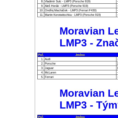
8.
Vladimír Šulc - LMP3 (Porsche 919)
-
9.
Aleš Horák - LMP3 (Porsche 919)
-
10.
Ondřej Macháček - LMP3 (Ferrari F430)
-
11.
Martin Korotwitschka - LMP3 (Porsche 919)
-
Moravian Le
LMP3 - Zna
Poř.
Jméno
1.
Audi
-
2.
Porsche
3.
Jaguar
4.
McLaren
-
5.
Ferrari
-
Moravian Le
LMP3 - Tým
Poř.
Jméno