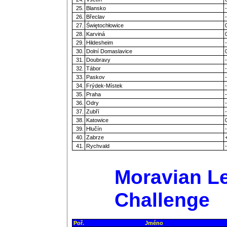
25.
Blansko
-
26.
Břeclav
-
27.
Świętochłowice
28.
Karviná
29.
Hildesheim
-
30.
Dolní Domaslavice
31.
Doubravy
-
32.
Tábor
-
33.
Paskov
-
34.
Frýdek-Místek
-
35.
Praha
-
36.
Odry
-
37.
Zubří
-
38.
Katowice
39.
Hlučín
-
40.
Zabrze
41.
Rychvald
-
Moravian Le
Challenge
Poř.
Jméno