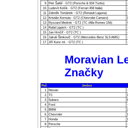
9.
Petr Šafář - GT2 (Porsche & 934 Turbo)
-
10.
Ludevít Košík - GT2 (Ferrari 458 Italia)
-
11.
Zdeněk Tománek - GT2 (Renault Laguna)
-
12.
Kristián Kornuta - GT2 (Chevrolet Camaro)
13.
Ryszard Medrek - GT2 (TC /Alfa Romeo 156)
14.
Rafal Lippich - GT2 (TC )
-
15.
Jan Hrnčíř - GT2 (TC )
-
16.
Jakub Šimkovič - GT2 (Mercedes-Benz SLS AMG)
-
17.
Jiří Kunz ml. - GT2 (TC )
-
Moravian Le
Značky
Poř.
Jméno
1.
Nissan
-
2.
TC
3.
Subaru
4.
Ford
-
5.
BMW
6.
Chevrolet
7.
Honda
8.
Porsche
-