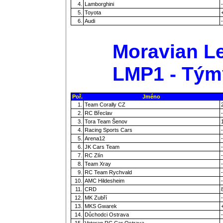
4.
Lamborghini
-
5.
Toyota
6.
Audi
-
Moravian Le
LMP1 - Tým
Poř.
Jméno
1.
Team Corally CZ
2.
RC Břeclav
-
3.
Tora Team Šenov
4.
Racing Sports Cars
-
5.
Arena12
-
6.
JK Cars Team
-
7.
RC Zlín
-
8.
Team Xray
-
9.
RC Team Rychvald
-
10.
AMC Hildesheim
-
11.
CRD
12.
MK Zubří
-
13.
MKS Gwarek
14.
Důchodci Ostrava
-
15.
Veteran RC Car Ostrava
-