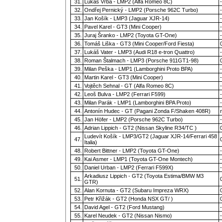
31.
Lukáš Vrba - LMP2 (Alfa Romeo 8C)
-
32.
Ondřej Pernický - LMP2 (Porsche 962C Turbo)
-
33.
Jan Košík - LMP3 (Jaguar XJR-14)
-
34.
Pavel Karel - GT3 (Mini Cooper)
-
35.
Juraj Šranko - LMP2 (Toyota GT-One)
-
36.
Tomáš Liška - GT3 (Mini Cooper/Ford Fiesta)
37.
Lukáš Vater - LMP3 (Audi R18 e-tron Quattro)
-
38.
Roman Štalmach - LMP3 (Porsche 911GT1-98)
39.
Milan Peška - LMP1 (Lamborghini Proto BPA)
-
40.
Martin Karel - GT3 (Mini Cooper)
-
41.
Vojtěch Sehnal - GT (Alfa Romeo 8C)
-
42.
Leoš Bulva - LMP2 (Ferrari F599)
-
43.
Milan Parák - LMP1 (Lamborghini BPA Proto)
-
44.
Antonín Hudec - GT (Pagani Zonda F/Shaken 408R)
45.
Jan Höfer - LMP2 (Porsche 962C Turbo)
-
46.
Adrian Lippich - GT2 (Nissan Skyline R34/TC )
Ludevít Košík - LMP3/GT2 (Jaguar XJR-14/Ferrari 458
47.
Italia)
48.
Robert Bittner - LMP2 (Toyota GT-One)
-
49.
Kai Asmer - LMP1 (Toyota GT-One Montech)
-
50.
Daniel Urban - LMP2 (Ferrari F599X)
-
Arkadiusz Lippich - GT2 (Toyota Estima/BMW M3
51.
GTR)
52.
Alan Kornuta - GT2 (Subaru Impreza WRX)
53.
Petr Křižák - GT2 (Honda NSX GT/ )
54.
David Agel - GT2 (Ford Mustang)
-
55.
Karel Neudek - GT2 (Nissan Nismo)
-