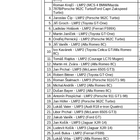
Roman Krejčí - LMP2 (MCS 4 BMW/Mazda
3.
787B/Porsche 962C Turbo/Ford Capri Zakspeed
-
Turbo)
4.
Jaroslav Číp - LMP2 (Porsche 962C Turbo)
5.
Jiří Groch - LMP2 (Toyota GT-One)
-
6.
Ladislav Holásek - LMP2 (Ferrari F599X)
-
7.
Martin Janíček - LMP2 (Toyota GT-One)
-
8.
Ondřej Pernický - LMP2 (Porsche 962C Turbo)
-
9.
Jiří Vaněk - LMP2 (Alfa Romeo 8C)
-
Ivo Kavánek - LMP2 (Toyota Celica GT/Alfa Romeo
10.
-
8C)
11.
Tomáš Rajdus - LMP2 (Courage LC70 Mugen)
12.
Martin ml. Zvára - LMP2 (Alfa Romeo 8C)
-
13.
Jan Prchal - LMP3 (McLaren 650S GT3)
-
14.
Robert Bittner - LMP2 (Toyota GT-One)
-
15.
Roman Štalmach - LMP3 (Porsche 911GT1-98)
16.
Michal Andrlík - LMP2 (Alfa Romeo 8C)
-
17.
Dušan Bayer - LMP2 (Alfa Romeo 8C)
-
18.
Antonín Pospíchal - LMP2 (Porsche 911 GT1-98)
-
19.
Jan Höfer - LMP2 (Porsche 962C Turbo)
-
20.
Lukáš Vater - LMP3 (Audi R18 e-tron Quattro)
-
21.
Libor Prchal - LMP3 (McLaren 650S GT3)
-
22.
Jakub Vaněk - LMP2 (Ford GT)
-
23.
Jan Košík - LMP3 (Jaguar XJR-14)
-
24.
Ludevít Košík - LMP3 (Jaguar XJR-14)
25.
Leoš Bulva - LMP2 (Ferrari F599)
-
26.
Lukáš Vrba - LMP2 (Alfa Romeo 8C)
-