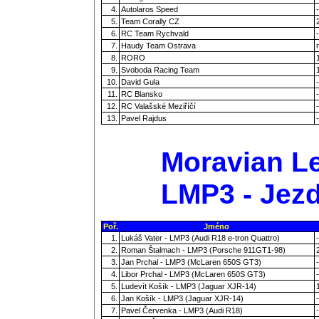
4.
Autolaros Speed
-
5.
Team Corally CZ
6.
RC Team Rychvald
-
7.
Haudy Team Ostrava
8.
RORO
9.
Svoboda Racing Team
10.
David Gula
-
11.
RC Blansko
-
12.
RC Valašské Meziříčí
-
13.
Pavel Rajdus
-
Moravian Le
LMP3 - Jezd
Poř.
Jméno
1.
Lukáš Vater - LMP3 (Audi R18 e-tron Quattro)
-
2.
Roman Štalmach - LMP3 (Porsche 911GT1-98)
3.
Jan Prchal - LMP3 (McLaren 650S GT3)
-
4.
Libor Prchal - LMP3 (McLaren 650S GT3)
-
5.
Ludevít Košík - LMP3 (Jaguar XJR-14)
6.
Jan Košík - LMP3 (Jaguar XJR-14)
-
7.
Pavel Červenka - LMP3 (Audi R18)
-