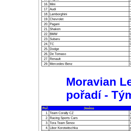
16.
Mini
-
17.
Audi
-
18.
Lamborghini
-
19.
Chevrolet
20.
Pagani
-
21.
Shaken
22.
BMW
23.
Subaru
24.
TC
25.
Dodge
-
26.
De Tomaso
-
27.
Renault
-
29.
Mercedes-Benz
Moravian Le
pořadí - Tý
Poř.
Jméno
1.
Team Corally CZ
2.
Racing Sports Cars
3.
Tora Team Šenov
4.
Libor Korotwitschka