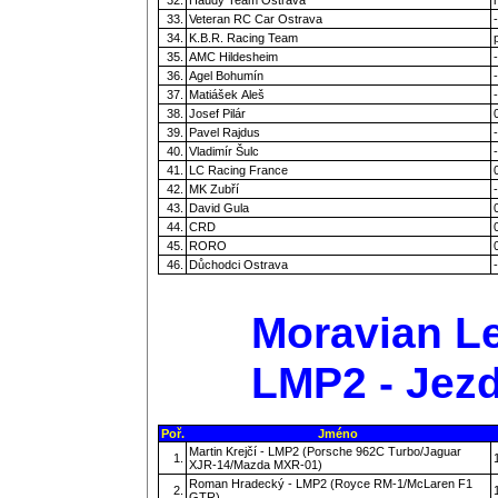
33.
Veteran RC Car Ostrava
-
34.
K.B.R. Racing Team
35.
AMC Hildesheim
-
36.
Agel Bohumín
-
37.
Matiášek Aleš
-
38.
Josef Pilár
39.
Pavel Rajdus
-
40.
Vladimír Šulc
-
41.
LC Racing France
42.
MK Zubří
-
43.
David Gula
44.
CRD
45.
RORO
46.
Důchodci Ostrava
-
Moravian Le
LMP2 - Jezd
Poř.
Jméno
Martin Krejčí - LMP2 (Porsche 962C Turbo/Jaguar
1.
XJR-14/Mazda MXR-01)
Roman Hradecký - LMP2 (Royce RM-1/McLaren F1
2.
GTR)