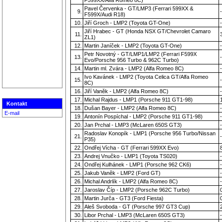
Pavel Červenka - GT/LMP3 (Ferrari 599XX &
9.
-
F599X/Audi R18)
10.
Jiří Groch - LMP2 (Toyota GT-One)
-
Jiří Hrabec - GT (Honda NSX GT/Chevrolet Camaro
11.
ZL1)
12.
Martin Janíček - LMP2 (Toyota GT-One)
-
Petr Novotný - GT/LMP1/LMP2 (Ferrari F599X
13.
-
Evo/Porsche 956 Turbo & 962C Turbo)
14.
Martin ml. Zvára - LMP2 (Alfa Romeo 8C)
-
Ivo Kavánek - LMP2 (Toyota Celica GT/Alfa Romeo
15.
-
8C)
16.
Jiří Vaněk - LMP2 (Alfa Romeo 8C)
-
17.
Michal Rajdus - LMP1 (Porsche 911 GT1-98)
Kontakt
18.
Dušan Bayer - LMP2 (Alfa Romeo 8C)
-
E-mail
19.
Antonín Pospíchal - LMP2 (Porsche 911 GT1-98)
-
20.
Jan Prchal - LMP3 (McLaren 650S GT3)
-
Radoslav Konopík - LMP1 (Porsche 956 Turbo/Nissan
21.
-
P35)
22.
Ondřej Vícha - GT (Ferrari 599XX Evo)
23.
Andrej Vnučko - LMP1 (Toyota TS020)
-
24.
Ondřej Kulhánek - LMP1 (Porsche 962 CK6)
-
25.
Jakub Vaněk - LMP2 (Ford GT)
-
26.
Michal Andrlík - LMP2 (Alfa Romeo 8C)
-
27.
Jaroslav Číp - LMP2 (Porsche 962C Turbo)
28.
Martin Jurča - GT3 (Ford Fiesta)
29.
Aleš Svoboda - GT (Porsche 997 GT3 Cup)
30.
Libor Prchal - LMP3 (McLaren 650S GT3)
-