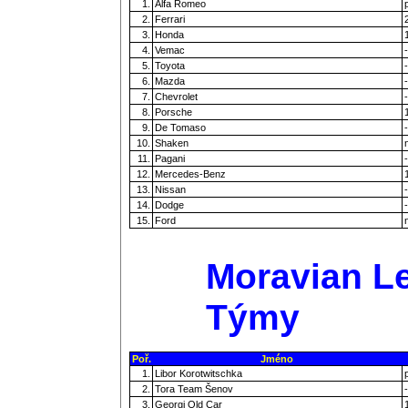
1.
Alfa Romeo
2.
Ferrari
3.
Honda
4.
Vemac
-
5.
Toyota
-
6.
Mazda
-
7.
Chevrolet
-
8.
Porsche
9.
De Tomaso
-
10.
Shaken
11.
Pagani
-
12.
Mercedes-Benz
13.
Nissan
-
14.
Dodge
-
15.
Ford
Moravian Le
Týmy
Poř.
Jméno
1.
Libor Korotwitschka
2.
Tora Team Šenov
-
3.
Georgi Old Car