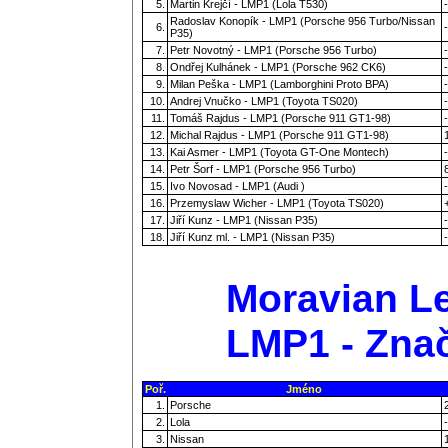
5.
Martin Krejčí - LMP1 (Lola T530)
-
Radoslav Konopík - LMP1 (Porsche 956 Turbo/Nissan
6.
-
P35)
7.
Petr Novotný - LMP1 (Porsche 956 Turbo)
-
8.
Ondřej Kulhánek - LMP1 (Porsche 962 CK6)
-
9.
Milan Peška - LMP1 (Lamborghini Proto BPA)
-
10.
Andrej Vnučko - LMP1 (Toyota TS020)
-
11.
Tomáš Rajdus - LMP1 (Porsche 911 GT1-98)
-
12.
Michal Rajdus - LMP1 (Porsche 911 GT1-98)
13.
Kai Asmer - LMP1 (Toyota GT-One Montech)
-
14.
Petr Šorf - LMP1 (Porsche 956 Turbo)
15.
Ivo Novosad - LMP1 (Audi )
-
16.
Przemyslaw Wicher - LMP1 (Toyota TS020)
17.
Jiří Kunz - LMP1 (Nissan P35)
-
18.
Jiří Kunz ml. - LMP1 (Nissan P35)
-
Moravian Le
LMP1 - Zna
Poř.
Jméno
1.
Porsche
2.
Lola
-
3.
Nissan