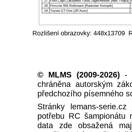
27.
Ford Capri Zakspeed Turbo Jägermeister [Aleš Trojka]
28.
Porsche 956 Rothmans [Radoslav Konopík]
-
29.
Toyota GT-One [Jiří Kunz]
-
Rozlišení obrazovky: 448x13709
R
© MLMS (2009-2026)
- i
chráněna autorským zák
předchozího písemného so
Stránky lemans-serie.cz
potřebu RC šampionátu 
data zde obsažená mají